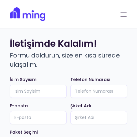
Ana Sayfa
Bize Ulaşın!
İletişimde Kalalım!
Ming Blog
Ming AI
Formu doldurun, size en kısa sürede
ulaşalım.
Partner Ol
Demo Talep Et
İsim Soyisim
Telefon Numarası
E-posta
Şirket Adı
Paket Seçimi