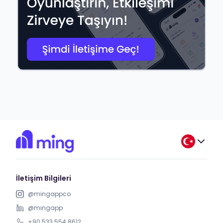
İletişim Bilgileri
@mingappco
@mingapp
+90 533 554 8612