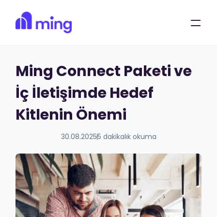
Ana Sayfa
Bize Ulaşın!
Ming Connect Paketi ve
Ming Blog
Ming AI
İç İletişimde Hedef
Partner Ol
Kitlenin Önemi
Demo Talep Et
30.08.2025
5 dakikalık okuma